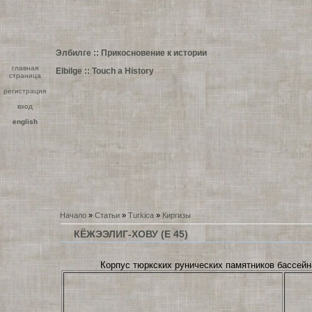
Элбилге :: Прикосновение к истории
главная
Elbilge :: Touch a History
страница
регистрация
вход
english
Начало
»
Статьи
»
Turkica
»
Киргизы
КЁЖЭЭЛИГ-ХОВУ (Е 45)
Корпус тюркских рунических памятников бассейн